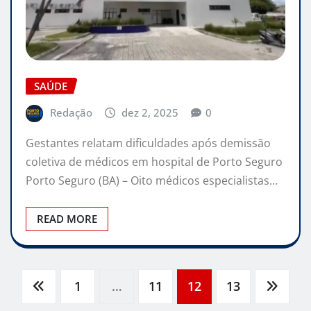
SAÚDE
Redação
dez 2, 2025
0
Gestantes relatam dificuldades após demissão
coletiva de médicos em hospital de Porto Seguro
Porto Seguro (BA) – Oito médicos especialistas…
READ MORE
Paginação
1
…
11
12
13