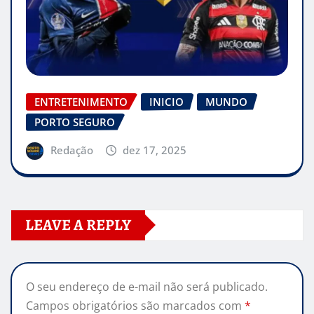
ENTRETENIMENTO
INICIO
MUNDO
PORTO SEGURO
Redação
dez 17, 2025
LEAVE A REPLY
O seu endereço de e-mail não será publicado.
Campos obrigatórios são marcados com
*