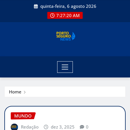
Skip
quinta-feira, 6 agosto 2026
to
7:27:21 AM
content
Home
MUNDO
Redação
dez 3, 2025
0