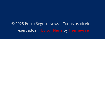
© 2025 Porto Seguro News – Todos os direitos
reservados.
|
Editor News
by
ThemeArile