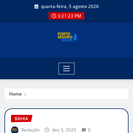
Skip
quarta-feira, 5 agosto 2026
to
3:21:24 PM
content
Home
BAHIA
Redação
dez 3, 2025
0