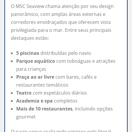
O MSC Seaview chama atenção por seu design
panorâmico, com amplas áreas externas e
corredores envidraçados que oferecem vista
privilegiada para o mar. Entre seus principais
destaques estão:
5 piscinas
distribuídas pelo navio
Parque aquático
com toboáguas e atrações
para crianças
Praça ao ar livre
com bares, cafés e
restaurantes temáticos
Teatro
com espetáculos diários
Academia e spa
completos
Mais de 10 restaurantes
, incluindo opções
gourmet
O navio segue realizando roteiros pelo litoral