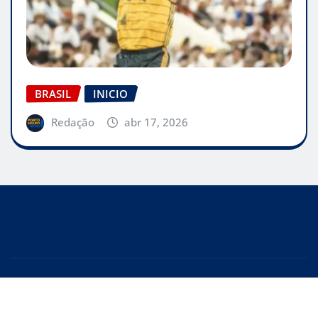
BRASIL
INICIO
Redação
abr 17, 2026
© 2025 Porto Seguro News – Todos os direitos
reservados.
|
Editor News
by
ThemeArile