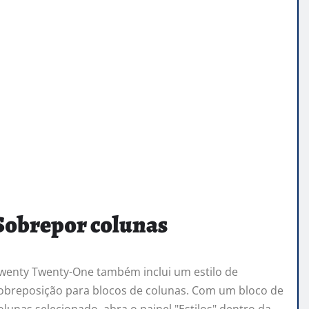
Sobrepor colunas
wenty Twenty-One também inclui um estilo de
obreposição para blocos de colunas. Com um bloco de
olunas selecionado, abra o painel "Estilos" dentro da