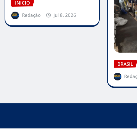
INICIO
Redação
jul 8, 2026
BRASIL
Reda